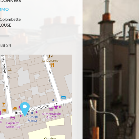
RDONNÉES
MMO
a Colombette
LOUSE
 88 24