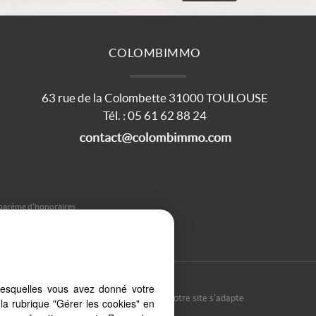
COLOMBIMMO
63 rue de la Colombette
31000
TOULOUSE
Tél.
:
05 61 62 88 24
barème d'honoraires
lesquelles vous avez donné votre
re PC, votre tablette ou votre smartphone, notre site s'adapte
la rubrique "Gérer les cookies" en