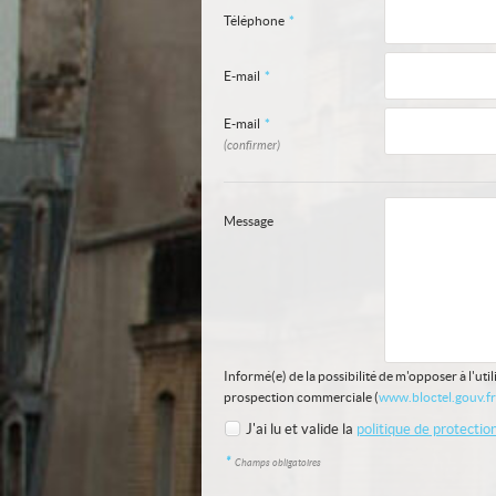
Téléphone
*
E-mail
*
E-mail
*
(confirmer)
Message
Informé(e) de la possibilité de m'opposer à l'ut
prospection commerciale (
www.bloctel.gouv.fr
J'ai lu et valide la
politique de protecti
*
Champs obligatoires