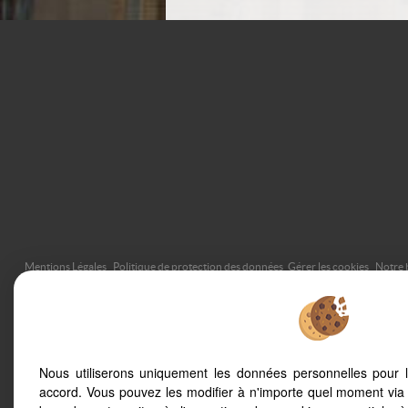
Mentions Légales
Politique de protection des données
Gérer les cookies
Notre 
Nous utiliserons uniquement les données personnelles pour 
Afin de vous offrir un confort de lecture permanent, depuis vot
accord. Vous pouvez les modifier à n'importe quel moment via 
automatiquement aux différents types d'écrans