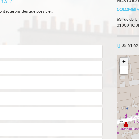
nts ?
NOS COO
COLOMBI
ontacterons dès que possible...
63 rue de l
31000
TOU
05 61 62
+
−