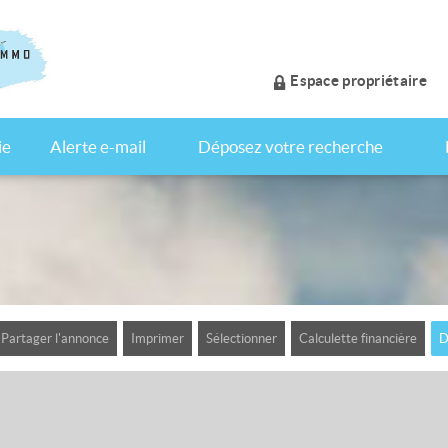
Espace propriétaire
ie
Alerte e-mail
Déposez votre recherche
Partager l'annonce
Imprimer
Sélectionner
Calculette financière
D