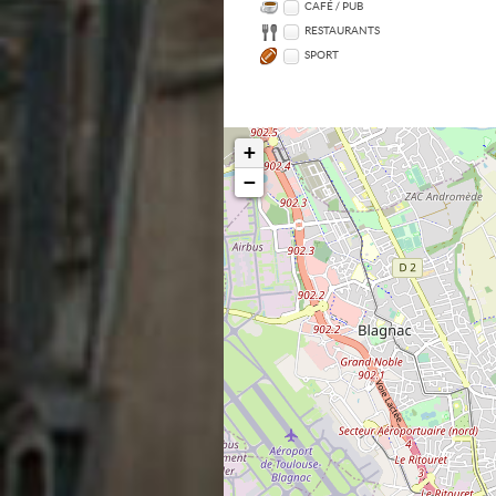
CAFÉ / PUB
RESTAURANTS
SPORT
+
−