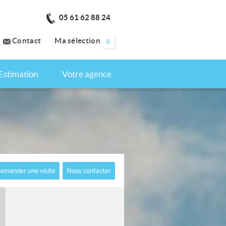
05 61 62 88 24
Contact
Ma sélection
0
Estimation
Votre agence
emander une visite
Nous contacter