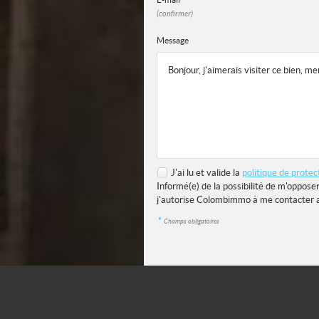
(confirmer)
Message
J'ai lu et valide la
politique de prote
Informé(e) de la possibilité de m'oppose
j'autorise Colombimmo à me contacter 
*
Champs obligatoires