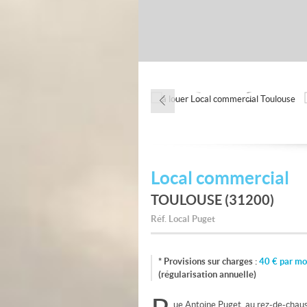
Local commercial
TOULOUSE (31200)
Réf.
Local Puget
* Provisions sur charges :
40
€ par mo
(régularisation annuelle)
ue Antoine Puget, au rez-de-chauss