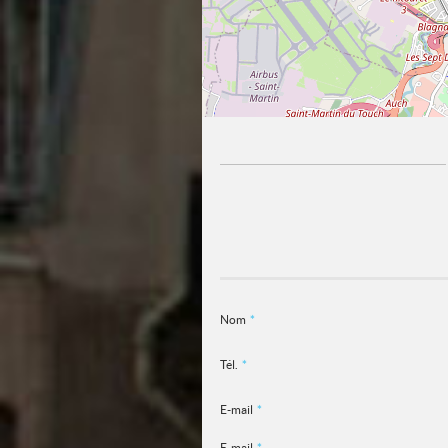
Nom
*
Tél.
*
E-mail
*
E-mail
*