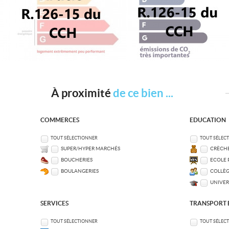
À proximité
de ce bien ...
COMMERCES
EDUCATION
TOUT SÉLECTIONNER
TOUT SÉLEC
SUPER/HYPER MARCHÉS
CRÈCHE
BOUCHERIES
ECOLE 
BOULANGERIES
COLLÈG
UNIVER
SERVICES
TRANSPORT
TOUT SÉLECTIONNER
TOUT SÉLEC