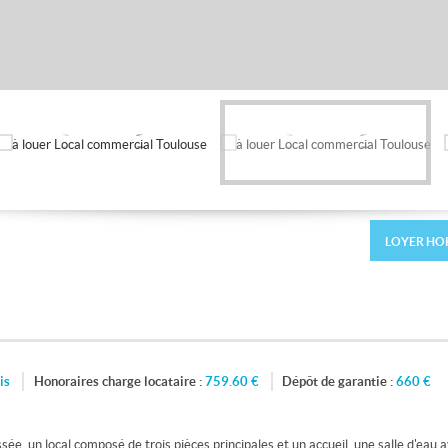
LOYER HO
is
Honoraires charge locataire :
759.60
€
Dépôt de garantie :
660
€
ée, un local composé de trois pièces principales et un accueil, une salle d'ea