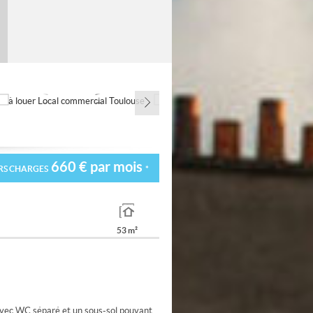
660 € par mois
RS CHARGES
*
53 m²
u avec WC séparé et un sous-sol pouvant