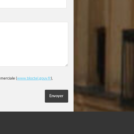
mmerciale (
www.bloctel.gouv.fr
),