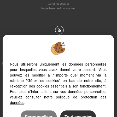
Gérer les cookies
Notre barème d'honoraires
Afin de vous offrir un confort de lecture permanent, depuis votre PC,
Nous utiliserons uniquement les données personnelles
votre tablette ou votre smartphone, notre site s'adapte
pour lesquelles vous avez donné votre accord. Vous
automatiquement aux différents types d'écrans
pouvez les modifier à n'importe quel moment via la
rubrique "Gérer les cookies" en bas de notre site, à
Logiciel immobilier Adapt Immo
l'exception des cookies essentiels à son fonctionnement.
Création site immobilier
Pour plus d'informations sur vos données personnelles,
Référencement immobilier
veuillez consulter
notre politique de protection des
données
.
Personnaliser
Tout accepter